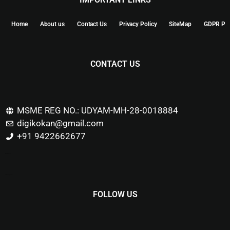
Home
About us
Contact Us
Privacy Policy
SiteMap
GDPR Pol
CONTACT US
MSME REG NO.: UDYAM-MH-28-0018884
digikokan@gmail.com
+91 9422662677
Marketing Hack4u
Buzz 4Ai
Digital Marketing Courses
FOLLOW US