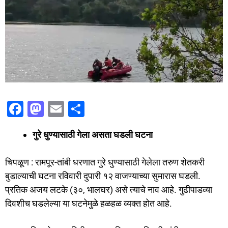
F
M
E
S
a
a
m
h
गुरे धुण्यासाठी गेला असता घडली घटना
c
st
ai
ar
e
o
l
e
चिपळूण : रामपूर-तांबी धरणात गुरे धुण्यासाठी गेलेला तरुण शेतकरी
b
d
बुडाल्याची घटना रविवारी दुपारी १२ वाजण्याच्या सुमारास घडली.
o
o
प्रतिक अजय लटके (३०, भालघर) असे त्याचे नाव आहे. गुढीपाडव्या
o
n
दिवशीच घडलेल्या या घटनेमुळे हळहळ व्यक्त होत आहे.
k