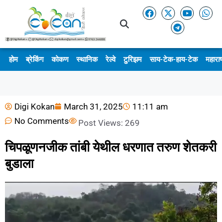
होम
ब्रेकिंग
कोकण
स्थानिक
रेल्वे
टुरिझम
साय-टेक-हाय-टेक
महाराष
Digi Kokan
March 31, 2025
11:11 am
No Comments
Post Views:
269
चिपळूणनजीक तांबी येथील धरणात तरुण शेतकरी
बुडाला